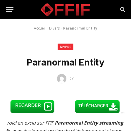
Accueil
»
Divers
»
Paranormal Entity
DIVERS
Paranormal Entity
BY
Voici en exclu sur FFIF
Paranormal Entity streaming
fr
, avec également un lien de téléchargement si vous