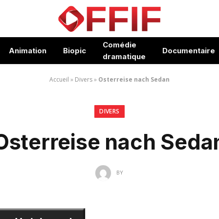
Comédie
Animation
Biopic
Documentaire
dramatique
Accueil
»
Divers
»
Osterreise nach Sedan
DIVERS
Osterreise nach Seda
BY