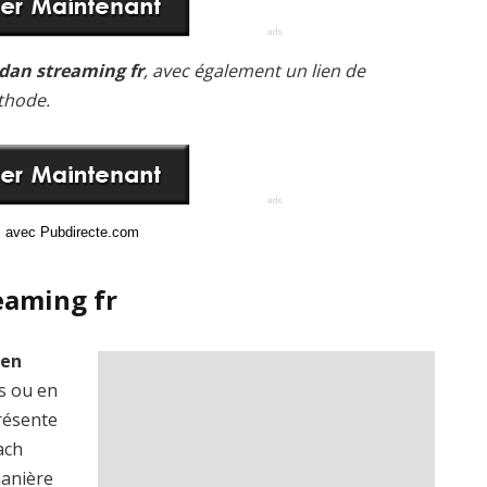
dan streaming fr
, avec également un lien de
thode.
ci avec Pubdirecte.com
eaming fr
 en
is ou en
présente
ach
manière