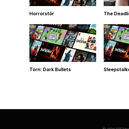
Horrorstör
The Deadli
Torn: Dark Bullets
Sleepstalk
© 2026 FFIF Str