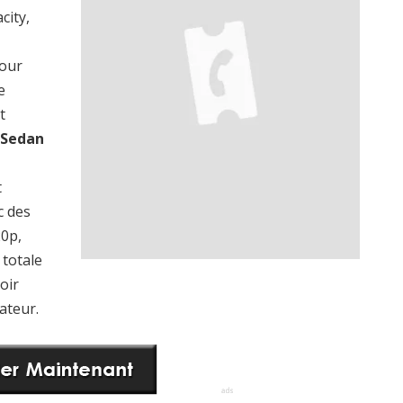
city,
pour
e
t
 Sedan
t
c des
20p,
totale
oir
ateur.