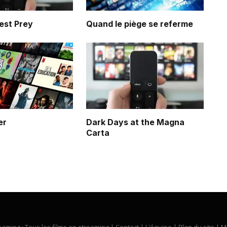
est Prey
Quand le piège se referme
er
Dark Days at the Magna
Carta
eaming : Tous les films en streaming |
Contact
|
L'équipe
|
Plan du site
|
M