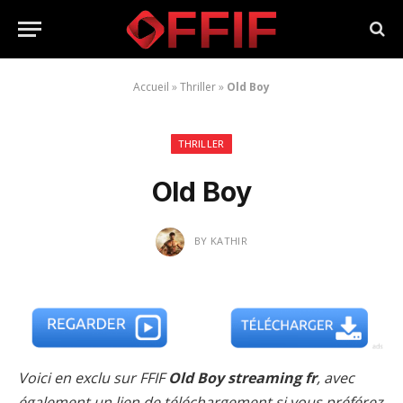
Accueil
»
Thriller
»
Old Boy
THRILLER
Old Boy
BY
KATHIR
Voici en exclu sur FFIF
Old Boy streaming fr
, avec
également un lien de téléchargement si vous préférez