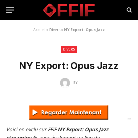
Accueil
»
Divers
»
NY Export: Opus Jazz
DIVERS
NY Export: Opus Jazz
BY
Voici en exclu sur FFIF
NY Export: Opus Jazz
streaming fr
, avec également un lien de