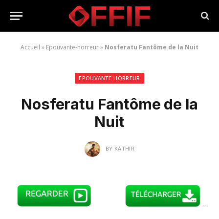
Accueil
»
Epouvante-horreur
»
Nosferatu Fantôme de la Nuit
EPOUVANTE-HORREUR
Nosferatu Fantôme de la
Nuit
BY
KATHIR