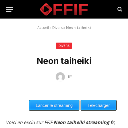
Accueil
»
Divers
»
Neon taiheiki
DIVERS
Neon taiheiki
BY
Voici en exclu sur FFIF
Neon taiheiki streaming fr
,