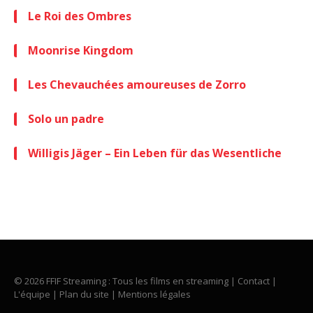
Le Roi des Ombres
Moonrise Kingdom
Les Chevauchées amoureuses de Zorro
Solo un padre
Willigis Jäger – Ein Leben für das Wesentliche
© 2026 FFIF Streaming : Tous les films en streaming |
Contact
|
L'équipe
|
Plan du site
|
Mentions légales