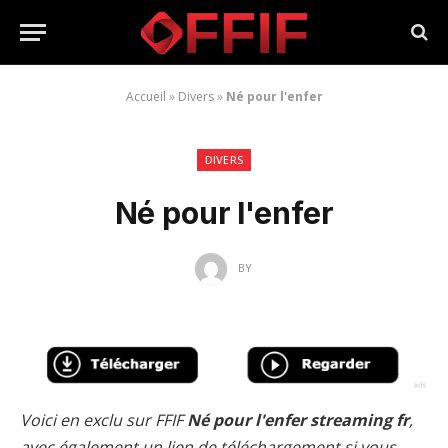
Accueil
»
Divers
»
Né pour l'enfer
DIVERS
Né pour l'enfer
BY
Voici en exclu sur FFIF
Né pour l'enfer streaming fr
,
avec également un lien de téléchargement si vous