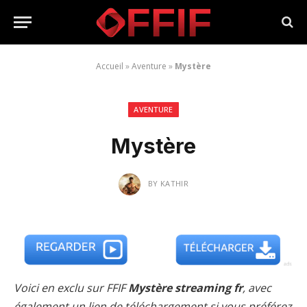
Accueil
»
Aventure
»
Mystère
AVENTURE
Mystère
BY
KATHIR
Voici en exclu sur FFIF
Mystère streaming fr
, avec
également un lien de téléchargement si vous préférez