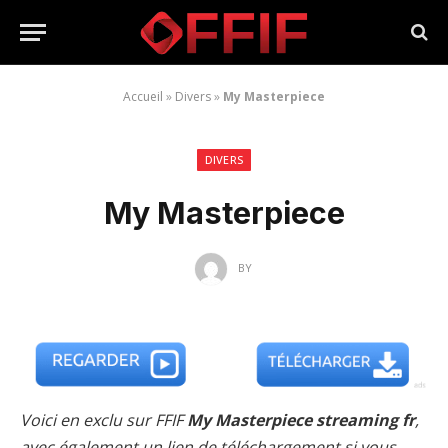
Accueil
»
Divers
»
My Masterpiece
DIVERS
My Masterpiece
BY
Voici en exclu sur FFIF
My Masterpiece streaming fr
,
avec également un lien de téléchargement si vous