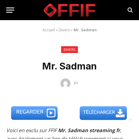
Accueil
»
Divers
»
Mr. Sadman
DIVERS
Mr. Sadman
BY
Voici en exclu sur FFIF
Mr. Sadman streaming fr
,
avec également un lien de téléchargement si vous