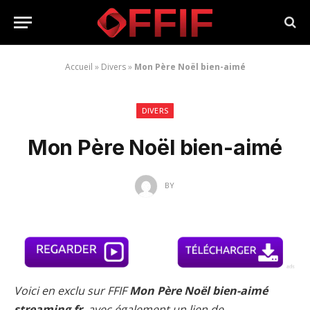
Accueil
»
Divers
»
Mon Père Noël bien-aimé
DIVERS
Mon Père Noël bien-aimé
BY
Voici en exclu sur FFIF
Mon Père Noël bien-aimé
streaming fr
, avec également un lien de