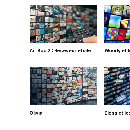
Air Bud 2 : Receveur étoile
Woody et l
Olivia
Elena et l