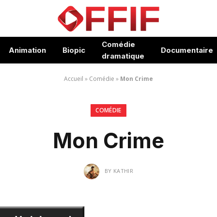
Comédie
Animation
Biopic
Documentaire
dramatique
Accueil
»
Comédie
»
Mon Crime
COMÉDIE
Mon Crime
BY
KATHIR