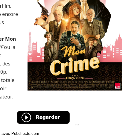
rfilm,
e encore
us
er Mon
VF
ou la
t
c des
20p,
totale
oir
ateur.
ci avec Pubdirecte.com