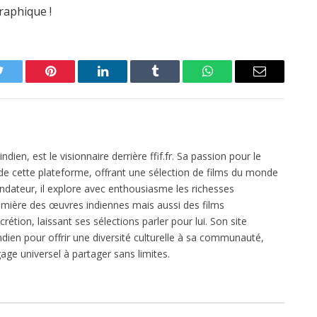
raphique !
Twitter
Pinterest
LinkedIn
Tumblr
WhatsApp
Email
dien, est le visionnaire derrière ffif.fr. Sa passion pour le
 de cette plateforme, offrant une sélection de films du monde
ondateur, il explore avec enthousiasme les richesses
mière des œuvres indiennes mais aussi des films
crétion, laissant ses sélections parler pour lui. Son site
dien pour offrir une diversité culturelle à sa communauté,
age universel à partager sans limites.