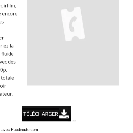
oirfilm,
e encore
us
er
riez la
 fluide
vec des
20p,
totale
oir
ateur.
ci avec Pubdirecte.com