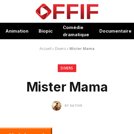
Comédie
Animation
Biopic
Documentaire
dramatique
Accueil
»
Divers
»
Mister Mama
DIVERS
Mister Mama
BY
KATHIR