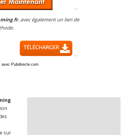
ming fr
, avec également un lien de
thode.
ci avec Pubdirecte.com
r
ming
sion
 des
e sur