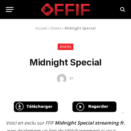
Accueil
»
Divers
»
Midnight Special
DIVERS
Midnight Special
BY
Voici en exclu sur FFIF
Midnight Special streaming fr
,
avec également un lien de téléchargement si vous