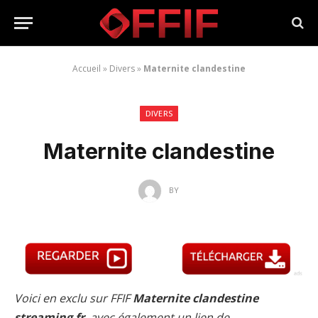
Accueil
»
Divers
»
Maternite clandestine
DIVERS
Maternite clandestine
BY
Voici en exclu sur FFIF
Maternite clandestine
streaming fr
, avec également un lien de