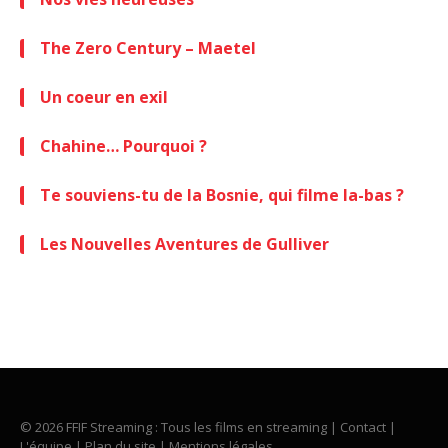
The Zero Century – Maetel
Un coeur en exil
Chahine… Pourquoi ?
Te souviens-tu de la Bosnie, qui filme la-bas ?
Les Nouvelles Aventures de Gulliver
© 2026 FFIF Streaming : Tous les films en streaming |
Contact
|
L'équipe
|
Plan du site
|
Mentions légales