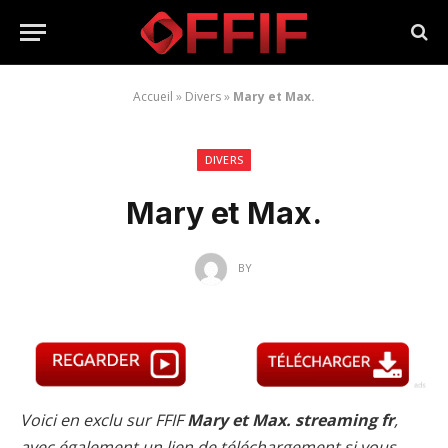
Accueil
»
Divers
»
Mary et Max.
DIVERS
Mary et Max.
BY
Voici en exclu sur FFIF
Mary et Max. streaming fr
,
avec également un lien de téléchargement si vous