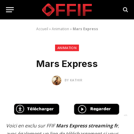
Accueil
»
Animation
»
Mars Express
ANIMATION
Mars Express
BY
KATHIR
Voici en exclu sur FFIF
Mars Express streaming fr
,
avec également un lien de téléchargement si vous