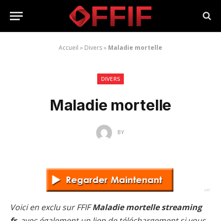
Accueil
»
Divers
»
Maladie mortelle
DIVERS
Maladie mortelle
BY
Voici en exclu sur FFIF
Maladie mortelle streaming
fr
, avec également un lien de téléchargement si vous