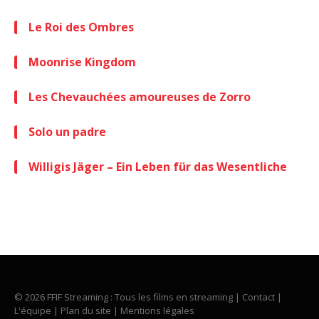
Le Roi des Ombres
Moonrise Kingdom
Les Chevauchées amoureuses de Zorro
Solo un padre
Willigis Jäger – Ein Leben für das Wesentliche
© 2026 FFIF Streaming : Tous les films en streaming |
Contact
|
L'équipe
|
Plan du site
|
Mentions légales