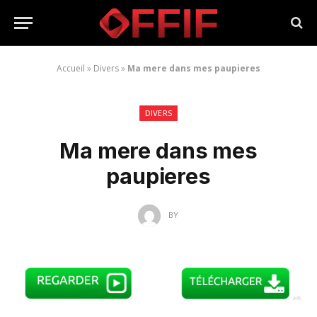
Accueil
»
Divers
»
Ma mere dans mes paupieres
DIVERS
Ma mere dans mes
paupieres
BY