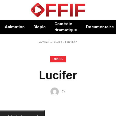
Comédie
Animation
Biopic
Documentaire
dramatique
Accueil
»
Divers
»
Lucifer
DIVERS
Lucifer
BY