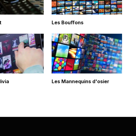
t
Les Bouffons
livia
Les Mannequins d'osier