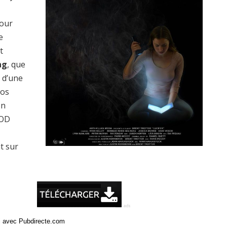
pour
e
t
ng
, que
z d’une
vos
on
VOD
t sur
ci avec Pubdirecte.com