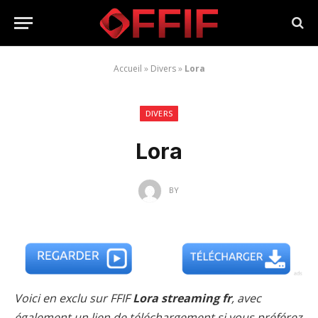
Accueil
»
Divers
»
Lora
DIVERS
Lora
BY
Voici en exclu sur FFIF
Lora streaming fr
, avec
également un lien de téléchargement si vous préférez