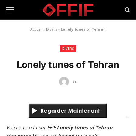
Accueil
»
Divers
»
Lonely tunes of Tehran
DIVERS
Lonely tunes of Tehran
BY
Voici en exclu sur FFIF
Lonely tunes of Tehran
streaming fr
, avec également un lien de