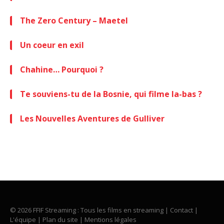
The Zero Century – Maetel
Un coeur en exil
Chahine… Pourquoi ?
Te souviens-tu de la Bosnie, qui filme la-bas ?
Les Nouvelles Aventures de Gulliver
© 2026 FFIF Streaming : Tous les films en streaming |
Contact
|
L'équipe
|
Plan du site
|
Mentions légales