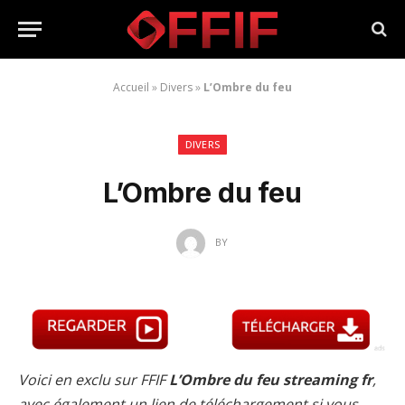
Accueil
»
Divers
»
L’Ombre du feu
DIVERS
L’Ombre du feu
BY
Voici en exclu sur FFIF
L’Ombre du feu streaming fr
,
avec également un lien de téléchargement si vous