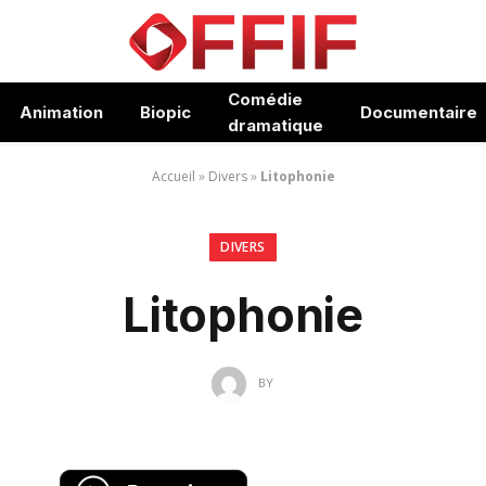
Comédie
Animation
Biopic
Documentaire
dramatique
Accueil
»
Divers
»
Litophonie
DIVERS
Litophonie
BY