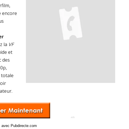
rfilm,
e encore
us
er
z la
VF
uide et
c des
20p,
totale
oir
ateur.
ci avec Pubdirecte.com