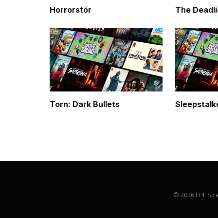
Horrorstör
The Deadli
Torn: Dark Bullets
Sleepstalk
© 2026 FFIF Str