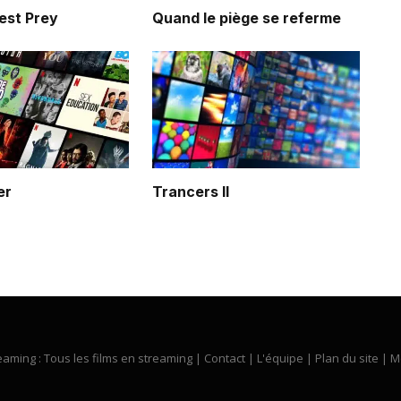
est Prey
Quand le piège se referme
er
Trancers II
eaming : Tous les films en streaming |
Contact
|
L'équipe
|
Plan du site
|
M