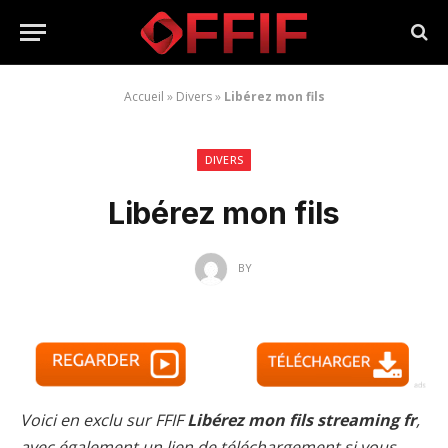
Accueil
»
Divers
»
Libérez mon fils
DIVERS
Libérez mon fils
BY
Voici en exclu sur FFIF
Libérez mon fils streaming fr
,
avec également un lien de téléchargement si vous