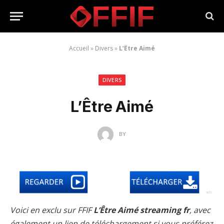
Accueil
»
Divers
»
L’Être Aimé
DIVERS
L’Être Aimé
BY
Voici en exclu sur FFIF
L’Être Aimé streaming fr
, avec
également un lien de téléchargement si vous préférez