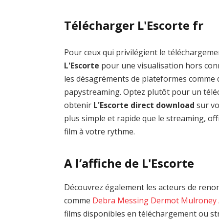
Télécharger L'Escorte fr
Pour ceux qui privilégient le téléchargemen
L'Escorte
pour une visualisation hors conn
les désagréments de plateformes comme 
papystreaming. Optez plutôt pour un téléc
obtenir
L'Escorte direct download
sur vo
plus simple et rapide que le streaming, of
film à votre rythme.
A l’affiche de L'Escorte
Découvrez également les acteurs de renom 
comme
Debra Messing
Dermot Mulroney
films disponibles en téléchargement ou st