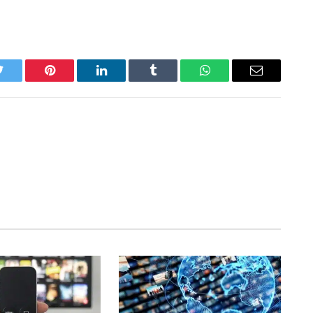
Twitter
Pinterest
LinkedIn
Tumblr
WhatsApp
Email