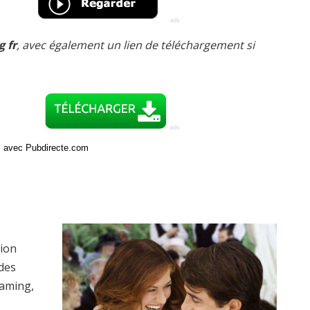
g fr
, avec également un lien de téléchargement si
ci avec Pubdirecte.com
g
sion
 des
eaming,