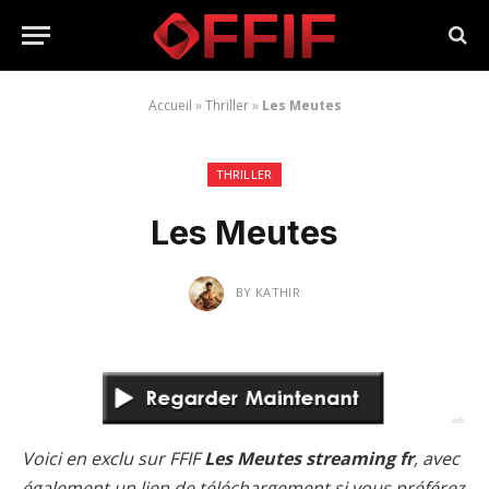
Accueil
»
Thriller
»
Les Meutes
THRILLER
Les Meutes
BY
KATHIR
Voici en exclu sur FFIF
Les Meutes streaming fr
, avec
également un lien de téléchargement si vous préférez