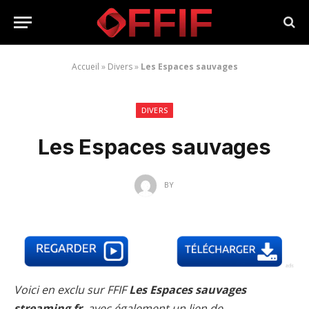
Accueil
»
Divers
»
Les Espaces sauvages
DIVERS
Les Espaces sauvages
BY
Voici en exclu sur FFIF
Les Espaces sauvages
streaming fr
, avec également un lien de