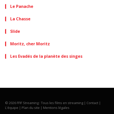
Le Panache
La Chasse
Slide
Moritz, cher Moritz
Les Evadés de la planète des singes
© 2026 FFIF Streaming : Tous les films en streaming |
Contact
|
L'équipe
|
Plan du site
|
Mentions légales