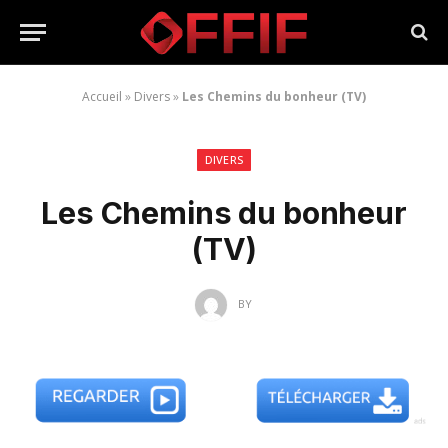
Accueil
»
Divers
»
Les Chemins du bonheur (TV)
DIVERS
Les Chemins du bonheur
(TV)
BY