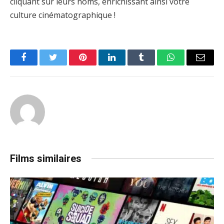
cliquant sur leurs noms, enrichissant ainsi votre
culture cinématographique !
Facebook
Twitter
Pinterest
LinkedIn
Tumblr
WhatsApp
Email
Films similaires