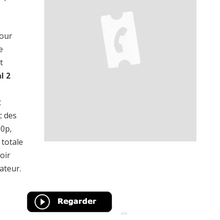
pour
e
t
l 2
t
c des
20p,
totale
oir
ateur.