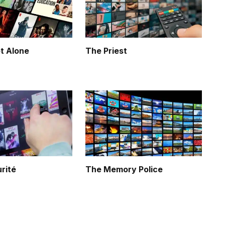
t Alone
The Priest
rité
The Memory Police