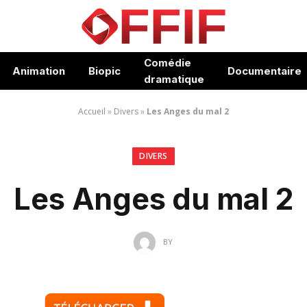
Comédie
Animation
Biopic
Documentaire
dramatique
Accueil
»
Divers
»
Les Anges du mal 2
DIVERS
Les Anges du mal 2
BY