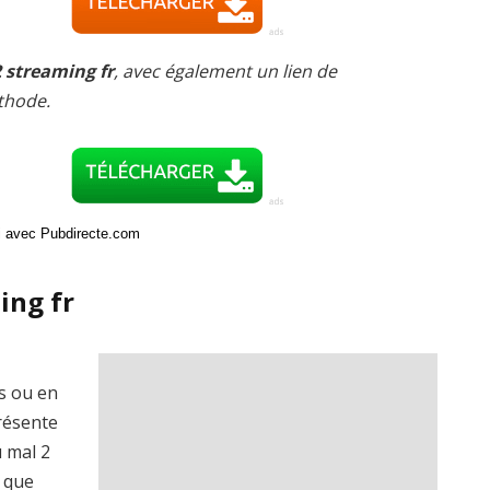
 streaming fr
, avec également un lien de
thode.
ci avec Pubdirecte.com
ing fr
is ou en
présente
u mal 2
 que