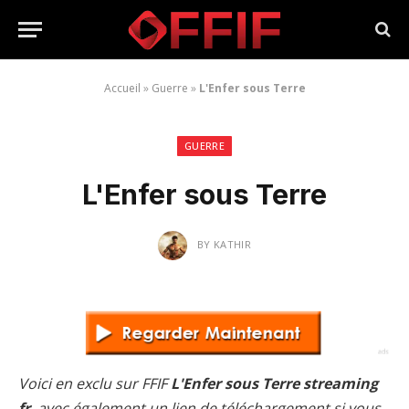
Accueil
»
Guerre
»
L'Enfer sous Terre
GUERRE
L'Enfer sous Terre
BY
KATHIR
Voici en exclu sur FFIF
L'Enfer sous Terre streaming
fr
, avec également un lien de téléchargement si vous