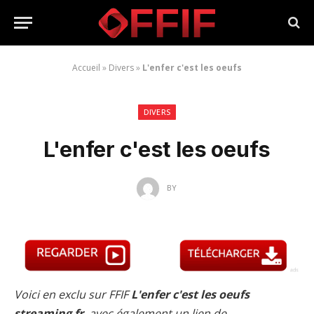
Accueil
»
Divers
»
L'enfer c'est les oeufs
DIVERS
L'enfer c'est les oeufs
BY
Voici en exclu sur FFIF
L'enfer c'est les oeufs
streaming fr
, avec également un lien de