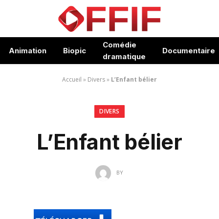
Comédie
Animation
Biopic
Documentaire
dramatique
Accueil
»
Divers
»
L’Enfant bélier
DIVERS
L’Enfant bélier
BY