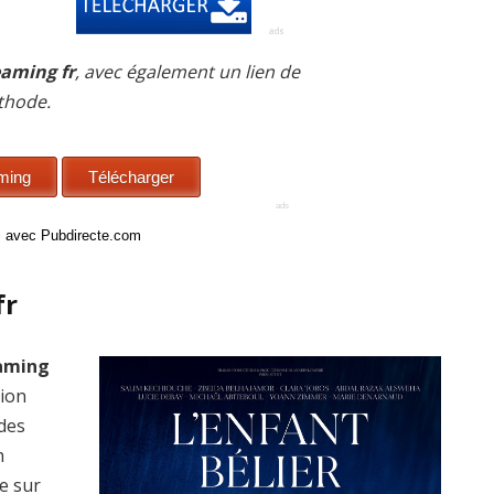
eaming fr
, avec également un lien de
thode.
ci avec Pubdirecte.com
fr
eaming
sion
 des
n
e sur