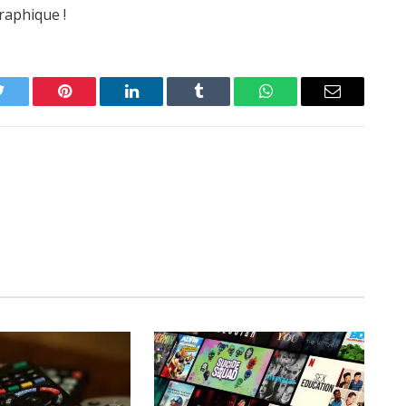
raphique !
Twitter
Pinterest
LinkedIn
Tumblr
WhatsApp
Email