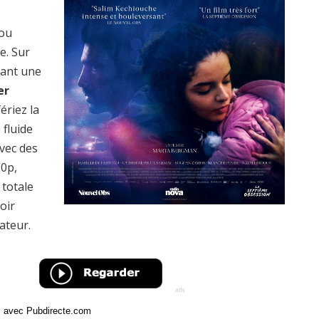
 ou
e. Sur
rant une
er
ériez la
 fluide
vec des
20p,
totale
oir
ateur.
ci avec Pubdirecte.com