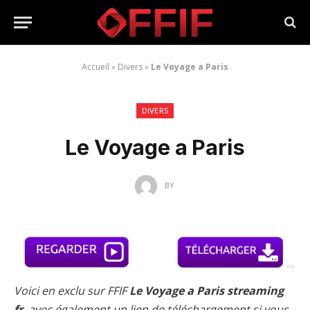
Accueil
»
Divers
»
Le Voyage a Paris
DIVERS
Le Voyage a Paris
BY
Voici en exclu sur FFIF
Le Voyage a Paris streaming
fr
, avec également un lien de téléchargement si vous