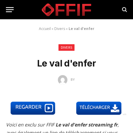
Accueil
»
Divers
»
Le val d'enfer
DIVERS
Le val d'enfer
BY
Voici en exclu sur FFIF
Le val d'enfer streaming fr
,
avec également un lien de téléchargement si vous