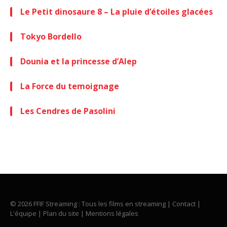
Le Petit dinosaure 8 – La pluie d’étoiles glacées
Tokyo Bordello
Dounia et la princesse d’Alep
La Force du temoignage
Les Cendres de Pasolini
© 2026 FFIF Streaming : Tous les films en streaming |
Contact
|
L'équipe
|
Plan du site
|
Mentions légales