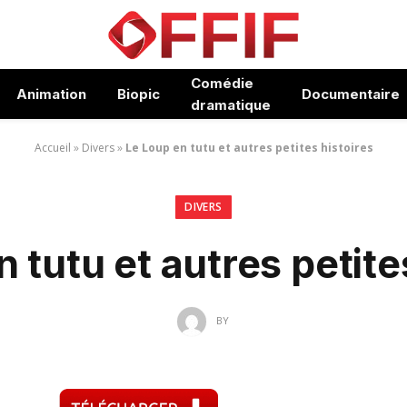
Comédie
Animation
Biopic
Documentaire
dramatique
Accueil
»
Divers
»
Le Loup en tutu et autres petites histoires
DIVERS
 tutu et autres petite
BY