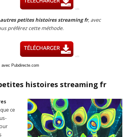
autres petites histoires streaming fr
, avec
ous préférez cette méthode.
ci avec Pubdirecte.com
petites histoires streaming fr
res
, que ce
ous-
pour
s