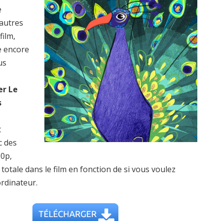
e
 autres
film,
e encore
us
er Le
s
t
c des
20p,
ale dans le film en fonction de si vous voulez
ordinateur.