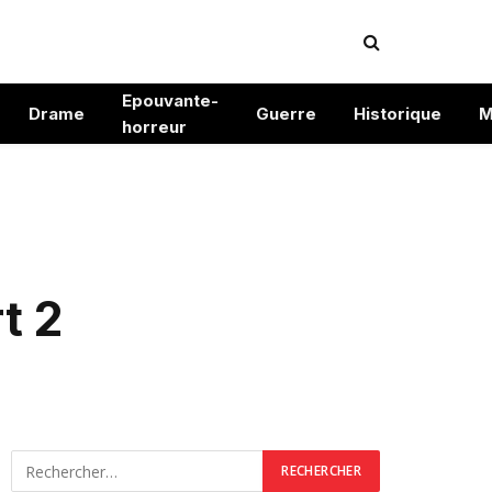
Epouvante-
Drame
Guerre
Historique
M
horreur
t 2