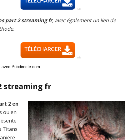
ns part 2 streaming fr
, avec également un lien de
thode.
ci avec Pubdirecte.com
2 streaming fr
art 2 en
is ou en
présente
s Titans
manière