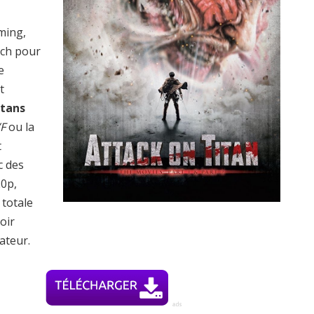
ming,
tch pour
e
t
itans
F
ou la
t
c des
20p,
totale
oir
ateur.