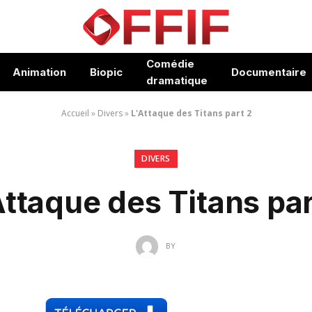
Comédie
Animation
Biopic
Documentaire
dramatique
Accueil
»
Divers
»
L'Attaque des Titans part 2
DIVERS
Attaque des Titans par
BY