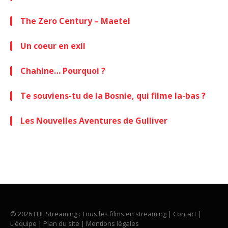
The Zero Century – Maetel
Un coeur en exil
Chahine… Pourquoi ?
Te souviens-tu de la Bosnie, qui filme la-bas ?
Les Nouvelles Aventures de Gulliver
© 2026 FFIF Streaming : Tous les films en streaming |
Contact
|
L'équipe
|
Plan du site
|
Mentions légales