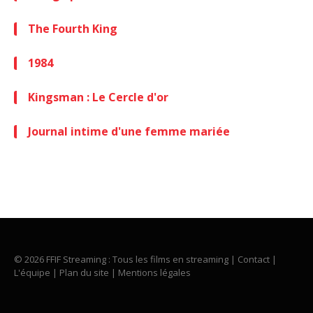
The Fourth King
1984
Kingsman : Le Cercle d'or
Journal intime d'une femme mariée
© 2026 FFIF Streaming : Tous les films en streaming |
Contact
|
L'équipe
|
Plan du site
|
Mentions légales