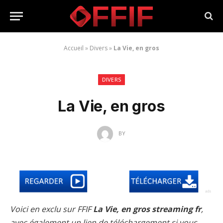
Accueil
»
Divers
»
La Vie, en gros
DIVERS
La Vie, en gros
BY
Voici en exclu sur FFIF
La Vie, en gros streaming fr
,
avec également un lien de téléchargement si vous