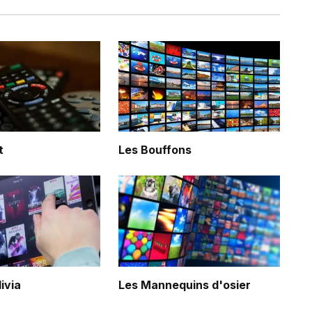
t
Les Bouffons
livia
Les Mannequins d'osier