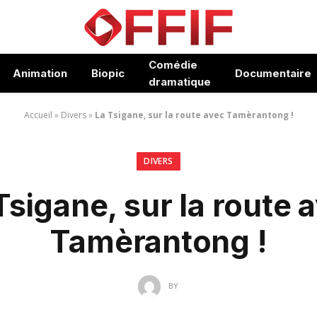
Comédie
Animation
Biopic
Documentaire
dramatique
Accueil
»
Divers
»
La Tsigane, sur la route avec Tamèrantong !
DIVERS
Tsigane, sur la route 
Tamèrantong !
BY