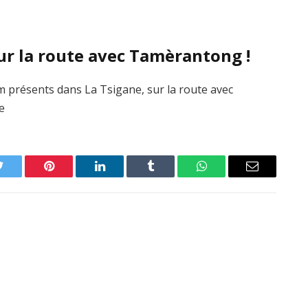
 sur la route avec Tamèrantong !
 présents dans La Tsigane, sur la route avec
e
Twitter
Pinterest
LinkedIn
Tumblr
WhatsApp
Email