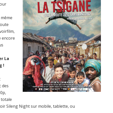
pour
la même
route
oirfilm,
e encore
us
er La
g !
t
c des
20p,
totale
voir Sileng Night sur mobile, tablette, ou