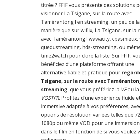
titrée ? FFIF vous présente des solutions 
visionner La Tsigane, sur la route avec
Tamèrantong ! en streaming, un peu de 
manière que sur wiflix, La Tsigane, sur la 
avec Tamèrantong ! wawacity, cpasmieux, v
quedustreaming, hds-streaming, ou mêm
time2watch pour clore la liste. Sur FFIF, vo
bénéficiez d’une plateforme offrant une
alternative fiable et pratique pour
regard
Tsigane, sur la route avec Tamèranton
streaming
, que vous préfériez la
VF
ou la
VOSTFR
. Profitez d’une expérience fluide e
immersive adaptée à vos préférences, ave
options de résolution variées telles que 7
1080p ou même VOD pour une immersion 
dans le film en fonction de si vous voulez 
ordinateur.