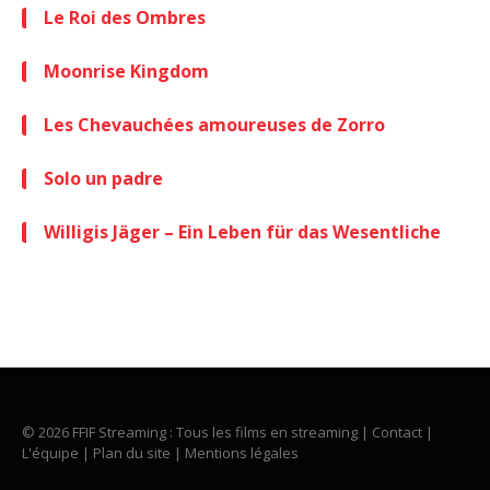
Le Roi des Ombres
Moonrise Kingdom
Les Chevauchées amoureuses de Zorro
Solo un padre
Willigis Jäger – Ein Leben für das Wesentliche
© 2026 FFIF Streaming : Tous les films en streaming |
Contact
|
L'équipe
|
Plan du site
|
Mentions légales