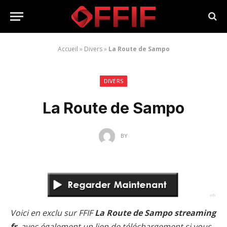
Accueil
»
Divers
»
La Route de Sampo
DIVERS
La Route de Sampo
BY
Voici en exclu sur FFIF
La Route de Sampo streaming
fr
, avec également un lien de téléchargement si vous