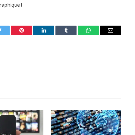
raphique !
Twitter
Pinterest
LinkedIn
Tumblr
WhatsApp
Email