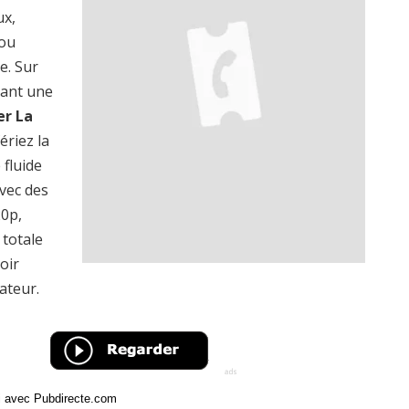
ux,
 ou
e. Sur
rant une
er La
ériez la
 fluide
vec des
20p,
totale
oir
ateur.
ci avec Pubdirecte.com