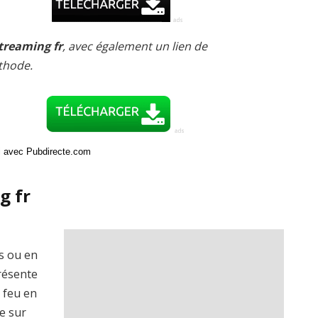
treaming fr
, avec également un lien de
thode.
ci avec Pubdirecte.com
g fr
is ou en
présente
 feu en
e sur