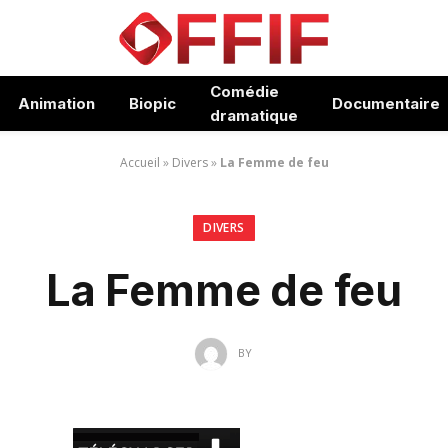
Comédie
Animation
Biopic
Documentaire
dramatique
Accueil
»
Divers
»
La Femme de feu
DIVERS
La Femme de feu
BY