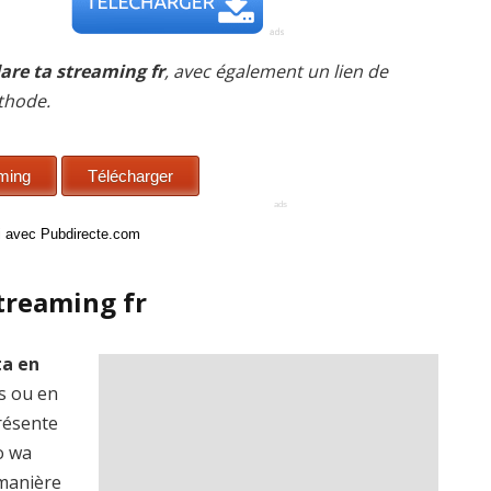
are ta streaming fr
, avec également un lien de
thode.
ci avec Pubdirecte.com
streaming fr
ta en
is ou en
présente
o wa
 manière