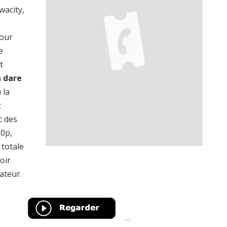
wacity,
pour
e
t
a dare
 la
t
c des
20p,
totale
oir
ateur.