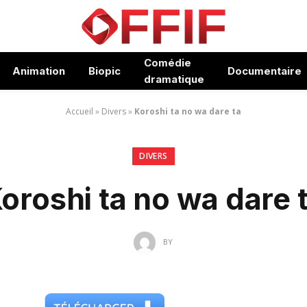
Comédie
Animation
Biopic
Documentaire
dramatique
Accueil
»
Divers
»
Koroshi ta no wa dare ta
DIVERS
oroshi ta no wa dare 
BY