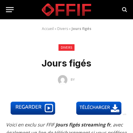
Accueil
»
Divers
»
Jours figés
DIVERS
Jours figés
BY
Voici en exclu sur FFIF
Jours figés streaming fr
, avec
également un lien de téléchargement si vous préférez