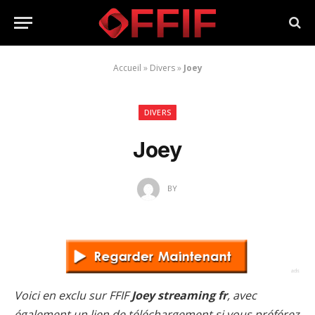
Accueil
»
Divers
»
Joey
DIVERS
Joey
BY
Voici en exclu sur FFIF
Joey streaming fr
, avec
également un lien de téléchargement si vous préférez