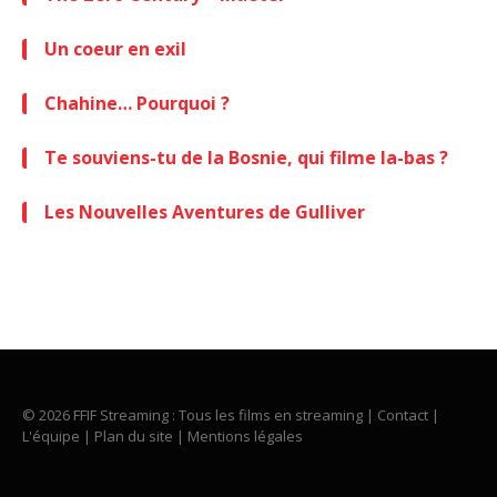
Un coeur en exil
Chahine… Pourquoi ?
Te souviens-tu de la Bosnie, qui filme la-bas ?
Les Nouvelles Aventures de Gulliver
© 2026 FFIF Streaming : Tous les films en streaming |
Contact
|
L'équipe
|
Plan du site
|
Mentions légales