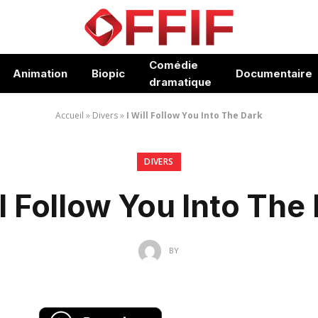
Comédie
Animation
Biopic
Documentaire
dramatique
Accueil
»
Divers
»
I Will Follow You Into The Dark
DIVERS
ll Follow You Into The
BY