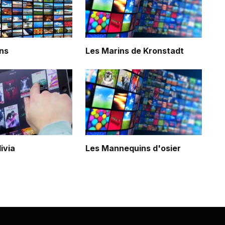
ns
Les Marins de Kronstadt
livia
Les Mannequins d'osier