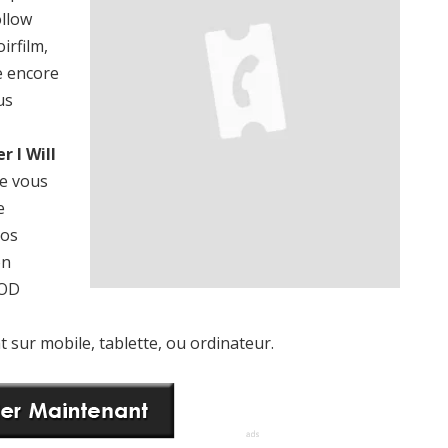
ollow
irfilm,
e encore
us
r I Will
ue vous
e
vos
on
VOD
t sur mobile, tablette, ou ordinateur.