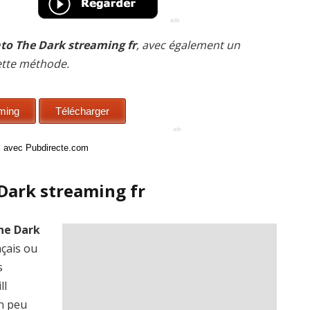
Into The Dark streaming fr
, avec également un
cette méthode.
ci avec Pubdirecte.com
 Dark streaming fr
The Dark
nçais ou
s
ll
n peu